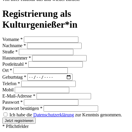
Registrierung als
Kulturgenießer*in
Vorname *
Nachname *
Straße *
Hausnummer *
Postleitzahl *
Ort *
Geburtstag *
Telefon *
Mobil
E-Mail-Adresse *
Passwort *
Passwort bestätigen *
Ich habe die
Datenschutzerklärung
zur Kenntnis genommen.
Jetzt registrieren
* Pflichtfelder